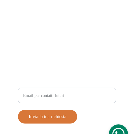
SONIA AZZALIN
masterkidseventi@gmail.com
+39 3403395637
INFORMAZIONI
Inserisci la tua email
Invia la tua richiesta