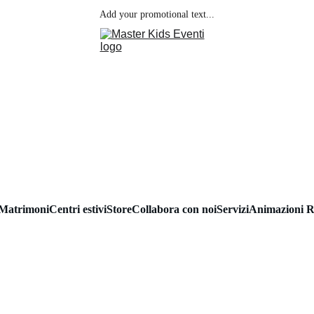
Add your promotional text...
Matrimoni
Centri estivi
Store
Collabora con noi
Servizi
Animazioni R