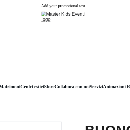
Add your promotional text...
Matrimoni
Centri estivi
Store
Collabora con noi
Servizi
Animazioni R