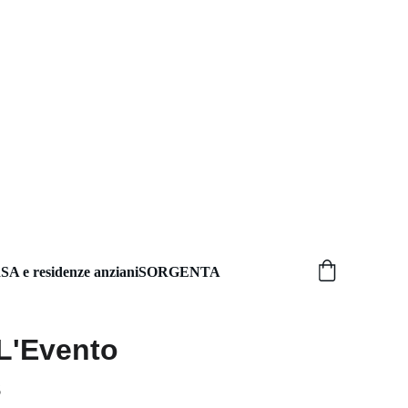
SA e residenze anziani
SORGENTA
L'Evento
s