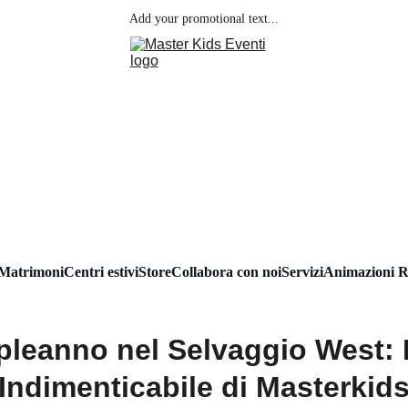
Add your promotional text...
Matrimoni
Centri estivi
Store
Collabora con noi
Servizi
Animazioni R
leanno nel Selvaggio West: 
Indimenticabile di Masterkid