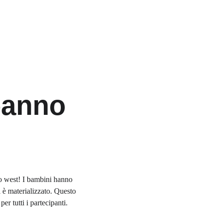
eanno 
io west! I bambini hanno 
i è materializzato. Questo 
r tutti i partecipanti.